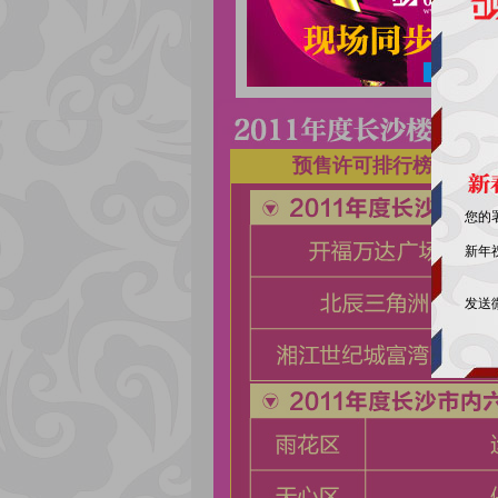
2
1
3
预售许可排行榜
您的
新年
发送