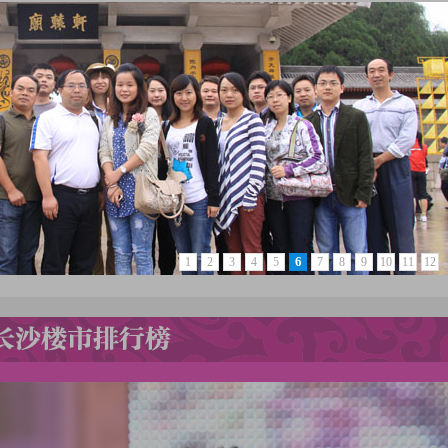
7
1
2
3
4
5
6
8
9
10
11
12