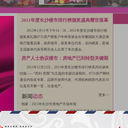
2011年度长沙楼市排行榜颁奖盛典耀世落幕
2012年1月11号下午14：30，2011年度长沙楼市排行榜
颁奖典礼暨0731房产网客户年终答谢会在华雅国际大酒店湖
南厅隆重启幕，政府领导，获奖单位代表，业内精英，星城
主流媒体代表等两百余人出席了本次盛会。
房产人士热议楼市：房地产已到转型关键期
2011年12月22日，2011年度长沙楼市排行榜系列访谈终
结篇——“亮剑·突围”为主题的专题访谈期间，0731房产网特
邀业内知名专家、品牌开发商代表、代理机构精英代表近10
位嘉宾齐聚一堂，论道地产。
更多>>
·
独家：2011年长沙市房地产市场年报
·
独家：2011前三季度中部六省会城市房地产市场之对比分析
·
美国奥斯汀市住房保障工作模式及对长沙住房保障的启示
·
陈敦旭：2012年长沙楼市将保持平稳、健康发展