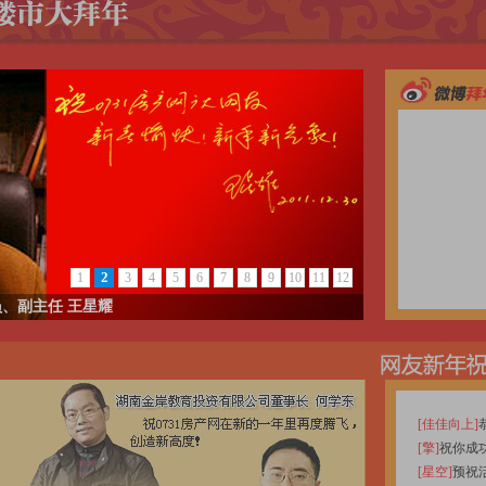
30.89%。所以，从投资可以看出是一个比较健康的市场。
全市新建商品房批准预售1800.94万平方米，与去年相比减少
但是，市场的存量还比较大，尤其是10月份以来，市场销售
减少，但不会减少很多，从前11个月的数据来看，只减少了10.0
米。二手房成交与去年相比，也是基本持平，减少的幅度不是
363.61万平方米，同比减少10.16%，从这几个数据可以
一个比较健康的状态。
为什么说它健康呢？研究中心从去年开始对整个市场做房地
看，前11个月中有6个月是处于基本健康、比较景气的月份，
份、11月份。10月份，房地产市场景气指数是99.76%，11
前的市场由于一系列调控政策的落实，信贷等政策的实施，
指数来看的。
2
1
3
4
5
6
7
8
9
10
11
12
另外，房地产市场景气指数是依据六大块内容综合来考虑的
、副主任 王星耀
场、房地产金融信贷、房地产市场信息。 [2011-12-22 10:22:1
[主持人]
感谢陈主任的分享。年关将至，对于开发商来说，今年的年
还息等各种压力下或许难以度过，这里请云顶翠峰的肖总先谈谈。 [2011
[擎]
祝你成
[肖密君]
[星空]
预祝
我主要讲讲今年上半年的具体工作。去年10月1日高层开了两
[ssss]
````
两栋，当初我们的建议是前一栋全部要开掉，后一栋由于土
[聂雄峰]
节