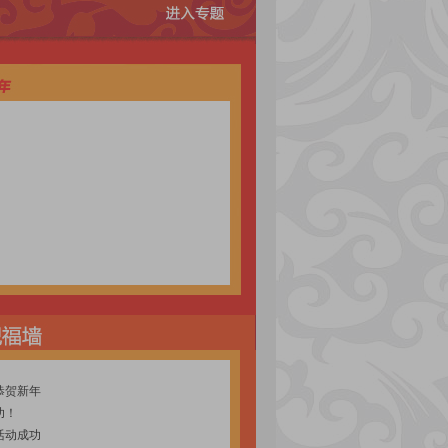
二是新房供应与去年相比基本持平，前11个月
了4.61%。所以说，供应量和去年基本持平。
出现了萎缩。全年销售和去年相比估计有所
9%，全市的销售面积是1689.31万平方
很大。前11个月，全市二手房成交面积是
发现今年的市场和去年相比略微减少，整个市场是
产市场景气指数跟踪，从今年的跟踪情况来
有5个月相对来说不太景气，尤其是10月
月份是99.87%，从这两个景气指数可以反映目
老百姓对市场的观望气氛有所增强，这是从
，即房地产开发投资、新房市场、二手房市
4]
关在政策调控、市场遇冷、销售业绩、还贷
-12-22 10:27:12]
功！
活动成功
栋，约14万平方米左右；今年5月份又开了
方问题，没法运出去。而且，那时候老板的
节高升