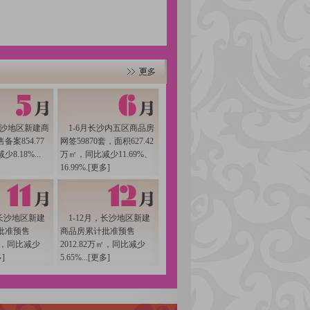
长沙地区新建商
1-6月长沙内五区商品房
案854.77
网签59870套，面积627.42
8.18%...
万㎡，同比减少11.69%、
16.99%.[
更多
]
任为我们大家分享一下这一年来我们长沙市
市每月成交走势？全年来看又呈现出怎样的波
，长沙地区新建
1-12月，长沙地区新建
批准预售
商品房累计批准预售
销界和策划界朋友们的到来。今天，我们举
万㎡，同比减少
2012.82万㎡，同比减少
12年即将到来，在这样一个年关时刻举办这样
多
]
5.65%...[
更多
]
可以看出来。一是房地产的开发投资，今年
完成房地产投资817.15亿元，同比增长