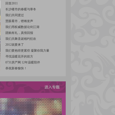
回首2011
长沙楼市的春暖与寒冬
我们共同渡过
慧眼看市，铿锵发声
我们用权威数据论剑江湖
团购有礼，真情回报
我们共舞圣诞相约狂欢
2012就要来了
我们要抱得更紧些 凝聚你我力量
寻找温暖花开的前方
0731房产网 12年温暖陪伴
恭祝新春愉快！