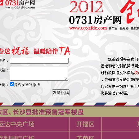
·
市场观察：供应之变——厚积薄发 谨慎放量
·
市场观察：销售之变——鏖战房市 抢抓刚需
4
5
·
市场观察：供需之变——供需拉锯 寻求平衡
累计销售排行榜
“名人，名盘，名企”
署名：
祝福：
微博：
是否发送到微博