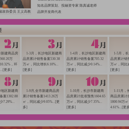
知名品牌策划、投融资专家 陈真诚老师
省政协委员 王义高教
品牌开发商代表
授
云顶翠峰项目策划总监 肖密君先生
代理机构精英代表
瑞方投资 总经理 于波先生
卓阳地产副总经理 韩旭女士、朱磊先生
新路标房地产销售代理公司策划部部长 赵智波先生
以及我们的长沙市房产研究中心主任 陈敦旭先生
全市新建商品房
1-3月，长沙地区新建商
1-4月，长沙地区新建商
1-5月，
0731房产网总经理 周遐女士
0.20万
品房累计销售备案530.38
品房累计销售备案705.32
品房累计销售备
欢迎大家的到来! [2011-12-22 10:17:41]
0.32%，环
万㎡，同比增长6.10%...
万㎡，同比减少0.14%...
万㎡，同比减少
[主持人]
.[
更多
]
[
更多
]
[
更多
]
[
更多
]
用数据说话，还市场真相。在访谈开始之前，有请陈敦旭主
房产研究中心的研究成果，为大家解读一下2011年长沙楼
段特征？ [2011-12-22 10:18:53]
长沙地区新建商
1-9月,全市新建商品房
1-10月，长沙市新建商
1-11月
[陈敦旭]
1302.88
累计销售备案1413.26万
品房累计批准预售1604.65
商品房累计
首先，我代表长沙市房产研究中心欢迎各位专家、老师、营
.29%...
㎡，同比减少9.05%...[
更
万㎡，同比减少7.35%...
1800.94
行这样一个活动，主要是考虑到2011年已经接近尾声，20
多
]
[
更多
]
4.61%...[
更
一个活动意义重大。
从今年的市场来看，总体比较健康、平稳。从以下几个数据
与去年相比有一定的增长，全年长、望、浏、宁包括在内，全市