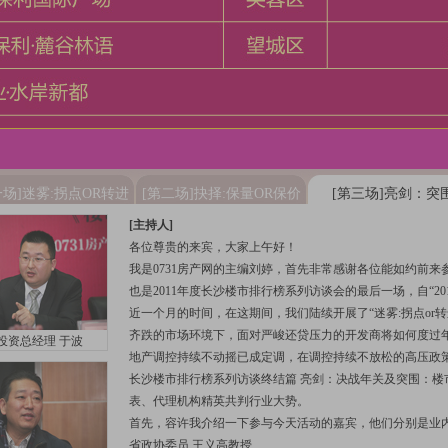
一场]迷雾:拐点OR转进
[第二场]抉择:保量OR保价
[第三场]亮剑：突
[主持人]
各位尊贵的来宾，大家上午好！
我是0731房产网的主编刘婷，首先非常感谢各位能如约前
也是2011年度长沙楼市排行榜系列访谈会的最后一场，自“2
近一个月的时间，在这期间，我们陆续开展了“迷雾:拐点or转
齐跌的市场环境下，面对严峻还贷压力的开发商将如何度过
投资总经理 于波
地产调控持续不动摇已成定调，在调控持续不放松的高压政策下
长沙楼市排行榜系列访谈终结篇 亮剑：决战年关及突围：楼
表、代理机构精英共判行业大势。
首先，容许我介绍一下参与今天活动的嘉宾，他们分别是业
省政协委员 王义高教授