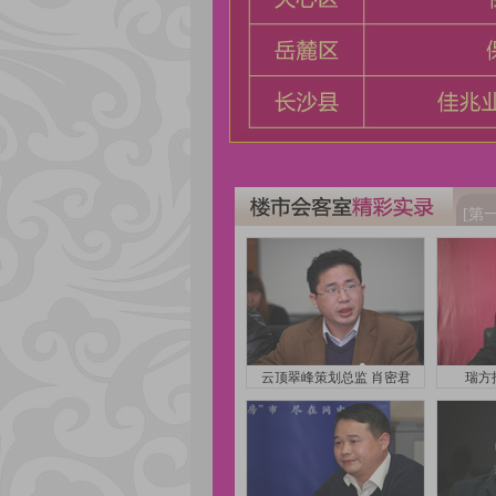
[第
云顶翠峰策划总监 肖密君
瑞方